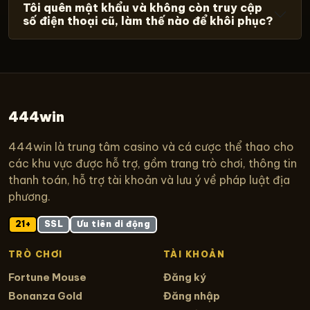
Tôi quên mật khẩu và không còn truy cập
số điện thoại cũ, làm thế nào để khôi phục?
444win
444win là trung tâm casino và cá cược thể thao cho
các khu vực được hỗ trợ, gồm trang trò chơi, thông tin
thanh toán, hỗ trợ tài khoản và lưu ý về pháp luật địa
phương.
21+
SSL
Ưu tiên di động
TRÒ CHƠI
TÀI KHOẢN
Fortune Mouse
Đăng ký
Bonanza Gold
Đăng nhập