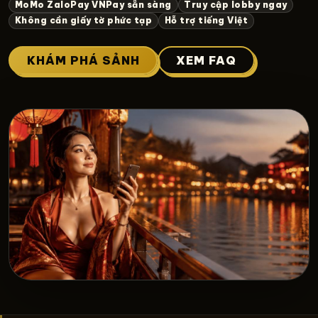
MoMo ZaloPay VNPay sẵn sàng
Truy cập lobby ngay
Không cần giấy tờ phức tạp
Hỗ trợ tiếng Việt
KHÁM PHÁ SẢNH
XEM FAQ