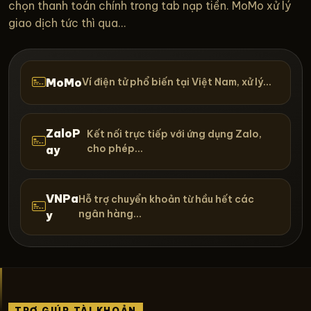
chọn thanh toán chính trong tab nạp tiền. MoMo xử lý
giao dịch tức thì qua...
MoMo
Ví điện tử phổ biến tại Việt Nam, xử lý...
ZaloP
Kết nối trực tiếp với ứng dụng Zalo,
cho phép...
ay
VNPa
Hỗ trợ chuyển khoản từ hầu hết các
ngân hàng...
y
TRỢ GIÚP TÀI KHOẢN