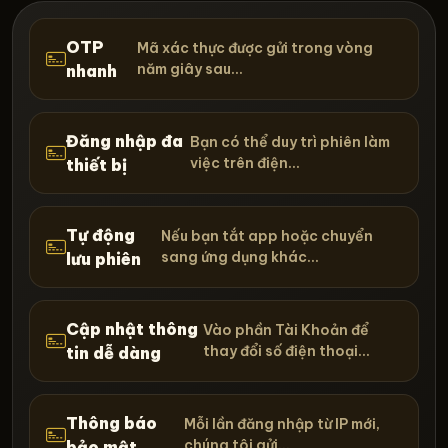
OTP
Mã xác thực được gửi trong vòng
năm giây sau...
nhanh
Đăng nhập đa
Bạn có thể duy trì phiên làm
việc trên điện...
thiết bị
Tự động
Nếu bạn tắt app hoặc chuyển
sang ứng dụng khác...
lưu phiên
Cập nhật thông
Vào phần Tài Khoản để
thay đổi số điện thoại...
tin dễ dàng
Thông báo
Mỗi lần đăng nhập từ IP mới,
chúng tôi gửi...
bảo mật