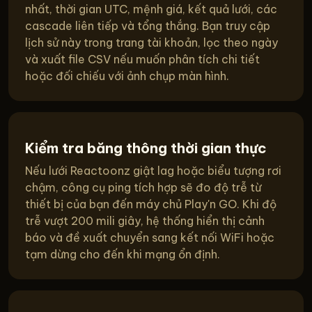
nhất, thời gian UTC, mệnh giá, kết quả lưới, các
cascade liên tiếp và tổng thắng. Bạn truy cập
lịch sử này trong trang tài khoản, lọc theo ngày
và xuất file CSV nếu muốn phân tích chi tiết
hoặc đối chiếu với ảnh chụp màn hình.
Kiểm tra băng thông thời gian thực
Nếu lưới Reactoonz giật lag hoặc biểu tượng rơi
chậm, công cụ ping tích hợp sẽ đo độ trễ từ
thiết bị của bạn đến máy chủ Play'n GO. Khi độ
trễ vượt 200 mili giây, hệ thống hiển thị cảnh
báo và đề xuất chuyển sang kết nối WiFi hoặc
tạm dừng cho đến khi mạng ổn định.