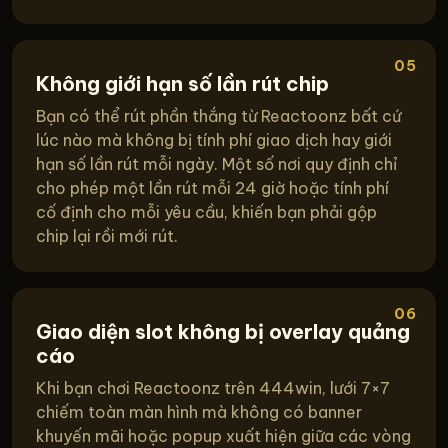
05
Không giới hạn số lần rút chip
Bạn có thể rút phần thắng từ Reactoonz bất cứ
lúc nào mà không bị tính phí giao dịch hay giới
hạn số lần rút mỗi ngày. Một số nơi quy định chỉ
cho phép một lần rút mỗi 24 giờ hoặc tính phí
cố định cho mỗi yêu cầu, khiến bạn phải gộp
chip lại rồi mới rút.
06
Giao diện slot không bị overlay quảng
cáo
Khi bạn chơi Reactoonz trên 444win, lưới 7×7
chiếm toàn màn hình mà không có banner
khuyến mãi hoặc popup xuất hiện giữa các vòng