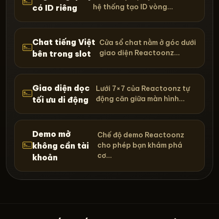
hệ thống tạo ID vòng...
có ID riêng
Chat tiếng Việt
Cửa sổ chat nằm ở góc dưới
giao diện Reactoonz...
bên trong slot
Giao diện dọc
Lưới 7×7 của Reactoonz tự
động căn giữa màn hình...
tối ưu di động
Demo mở
Chế độ demo Reactoonz
không cần tài
cho phép bạn khám phá
cơ...
khoản