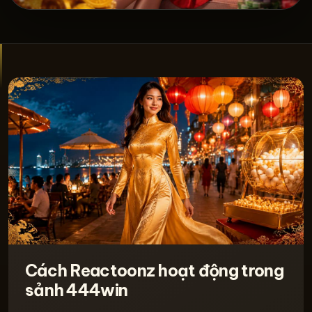
Cách Reactoonz hoạt động trong
sảnh 444win