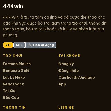
444win
444win là trung tâm casino và cá cược thể thao cho
các khu vực được hỗ trợ, gồm trang trò chơi, thông tin
thanh toán, hỗ trợ tài khoản và lưu ý về pháp luật địa
phương.
21+
SSL
Ưu tiên di động
TRÒ CHƠI
TÀI KHOẢN
Fortune Mouse
Đăng ký
Bonanza Gold
Đăng nhập
Lucky Neko
Câu hỏi thường gặp
Reactoonz
App
Tài Xỉu
Bầu Cua
THÔNG TIN
LIÊN HỆ