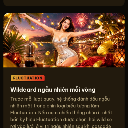
FLUCTUATION
Wildcard ngẫu nhiên mỗi vòng
Trước mỗi lượt quay, hệ thống đánh dấu ngẫu
nhiên một trong chín loại biểu tượng làm
Fluctuation. Nếu cụm chiến thắng chứa ít nhất
bốn ký hiệu Fluctuation được chọn, hai wild sẽ
rơi vào lưới ở vị trí ngẫu nhiên sau khi cascade