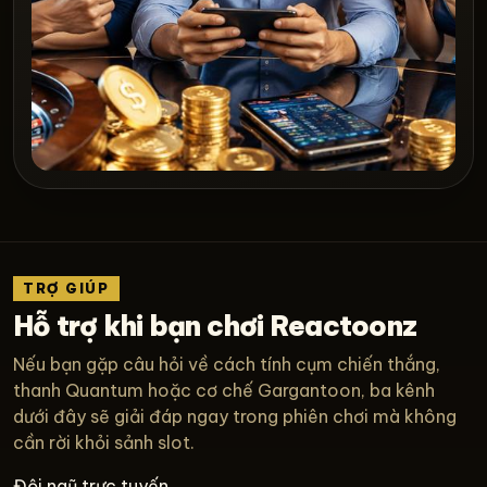
TRỢ GIÚP
Hỗ trợ khi bạn chơi Reactoonz
Nếu bạn gặp câu hỏi về cách tính cụm chiến thắng,
thanh Quantum hoặc cơ chế Gargantoon, ba kênh
dưới đây sẽ giải đáp ngay trong phiên chơi mà không
cần rời khỏi sảnh slot.
Đội ngũ trực tuyến