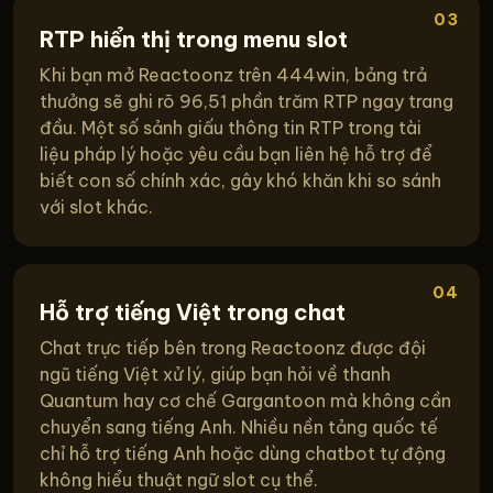
03
RTP hiển thị trong menu slot
Khi bạn mở Reactoonz trên 444win, bảng trả
thưởng sẽ ghi rõ 96,51 phần trăm RTP ngay trang
đầu. Một số sảnh giấu thông tin RTP trong tài
liệu pháp lý hoặc yêu cầu bạn liên hệ hỗ trợ để
biết con số chính xác, gây khó khăn khi so sánh
với slot khác.
04
Hỗ trợ tiếng Việt trong chat
Chat trực tiếp bên trong Reactoonz được đội
ngũ tiếng Việt xử lý, giúp bạn hỏi về thanh
Quantum hay cơ chế Gargantoon mà không cần
chuyển sang tiếng Anh. Nhiều nền tảng quốc tế
chỉ hỗ trợ tiếng Anh hoặc dùng chatbot tự động
không hiểu thuật ngữ slot cụ thể.